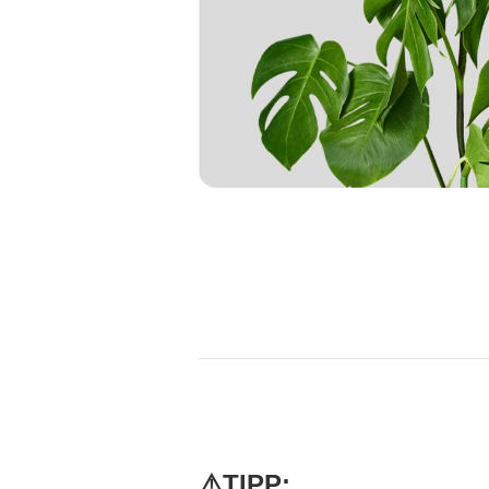
⚠️TIPP: