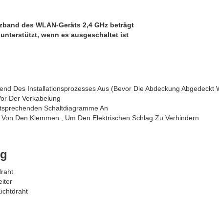
enzband des WLAN-Geräts 2,4 GHz beträgt
unterstützt, wenn es ausgeschaltet ist
end Des Installationsprozesses Aus (Bevor Die Abdeckung Abgedeckt 
Vor Der Verkabelung
ntsprechenden Schaltdiagramme An
hte Von Den Klemmen , Um Den Elektrischen Schlag Zu Verhindern
ng
raht
iter
ichtdraht