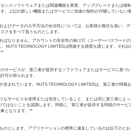
は時として、ライセンスソフトウェアまたは関連機能を変更、アップグレードま
ます。上記の新しい機能またはサービスに別途の契約が付随していない
性、およびデータの入手方法の合法性については、お客様が責任を負い、
リスクをすべて負うものとします。
なければなりません。アカウントの安全性の抜け穴（ユーザーパスワード
に通知し、NUTS TECHNOLOGY LIMITEDは関連する措置を講じま
*
MITEDの特定のサービスが、第三者が提供するソフトウェアまたはサービス
的許可が得られます。
含まれています。NUTS TECHNOLOGY LIMITEDは、第三者
のようなサービスを使用または包含していること、または同じ第三者によ
が保証するものではないことを認識します。同様に、第三者が提供する同様の
象となります。**
するものとします。アプリケーションの標準に違反しているのは以下のと