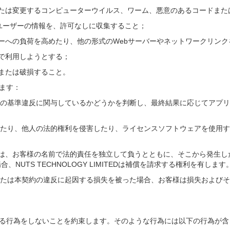
または変更するコンピューターウイルス、ワーム、悪意のあるコードまた
ユーザーの情報を、許可なしに収集すること；
ーへの負荷を高めたり、他の形式のWebサーバーやネットワークリン
で利用しようとする；
または破損すること。
します：
、お客様が上記の基準違反に関与しているかどうかを判断し、最終結果に応じて
、法律に違反したり、他人の法的権利を侵害したり、ライセンスソフトウェアを
、お客様の名前で法的責任を独立して負うとともに、そこから発生した損失
、NUTS TECHNOLOGY LIMITEDは補償を請求する権利を有します
る法律または本契約の違反に起因する損失を被った場合、お客様は損失およびそれに起
反する行為をしないことを約束します。そのような行為には以下の行為が