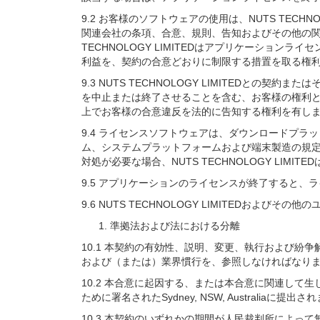
9.2 お客様のソフトウェアの使用は、NUTS TECHN
関連会社の条項、合意、規則、告知およびその他の関
TECHNOLOGY LIMITEDはアプリケーションラ
利益を、契約の合意どおりに制限する措置を取る権
9.3 NUTS TECHNOLOGY LIMITEDとの
を中止または終了させることを含む、お客様の権利と利益
上でお客様の合意違反を法的に告知する権利を有し
9.4 ライセンスソフトウェアは、ダウンロードプ
ム、システムプラットフォームおよび端末製造の規定を遵
対処が必要な場合、NUTS TECHNOLOGY LI
9.5 アプリケーションのライセンスが終了すると
9.6 NUTS TECHNOLOGY LIMITED
準拠法および法における分離
10.1 本契約の有効性、説明、変更、執行および
および（または）業界慣行を、参照しなければなり
10.2 本合意に起因する、または本合意に関連して生じ
ために署名されたSydney, NSW, Australiaに提出さ
10.3 本契約のいずれかの期間が人民裁判所によって無