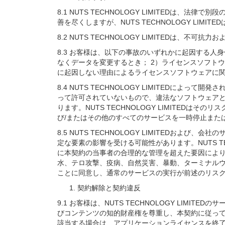
8.1 NUTS TECHNOLOGY LIMITED
善を尽くしますが、NUTS TECHNOLOGY LI
8.2 NUTS TECHNOLOGY LIMITEDは
8.3 お客様は、以下の事故のいずれかに起因する
なくデータを変更するとき； 2）ライセンスソフトウェア
に起因しない理由によるライセンスソフトウェアに
8.4 NUTS TECHNOLOGY LIMITEDによ
って許可されていないもので、違法なソフトウェア
ります。NUTS TECHNOLOGY LIMITEDはそ
び/またはその他のすべてのサービスを一時停止また
8.5 NUTS TECHNOLOGY LIMITED
定な要素の影響を受ける可能性があります。NUTS T
に本契約の当事者の合理的な管理を超えた要因によ
水、テロ攻撃、疫病、自然災害、暴動、ターミナル
ことに同意し、通常のサービスの実行が前述のリスクの影
契約解除と契約違反
9.1 お客様は、NUTS TECHNOLOGY LI
びコンテンツの知的財産権を尊重し、本契約に従って義務
該当する場合は、アプリケーションライセンスを終