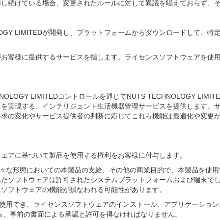
を使用し続けている場合、変更されたルールに対して異議を唱えておらず
NOLOGY LIMITEDが開発し、プラットフォームからダウンロードし
LIMITEDがお客様に提供するサービスを指します。ライセンスソフトウェ
S TECHNOLOGY LIMITEDコントロールを通じてNUTS TECHNOLO
クを実現する、インテリジェント生活機器管理サービスを提供します。
要求の変化やサービス提供者の判断に応じてこれら機能は最適化や変更
、このソフトウェアに基づいて製品を使用する権利をお客様に付与します。
様々な形態においての本製品の支給、その他の商業目的で、本製品を使用す
れたソフトウェアは許可されたシステムプラットフォームおよび端末で
はソフトウェアの機能が損なわれる可能性があります。
のみ使用でき、ライセンスソフトウェアのインストール、アプリケーショ
ITEDから、事前の書面による承認と許可を得なければなりません。