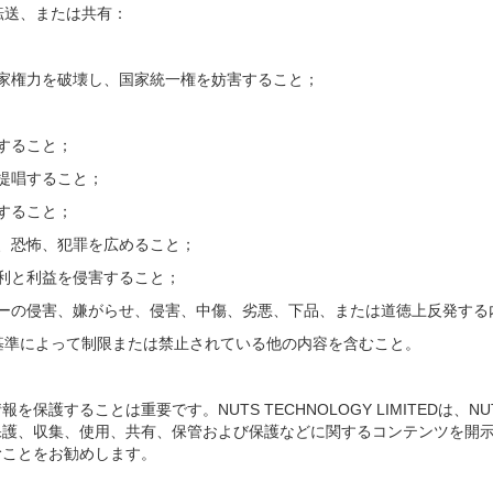
、転送、または共有：
家権力を破壊し、国家統一権を妨害すること；
すること；
提唱すること；
すること；
、恐怖、犯罪を広めること；
利と利益を侵害すること；
ーの侵害、嫌がらせ、侵害、中傷、劣悪、下品、または道徳上反発する
基準によって制限または禁止されている他の内容を含むこと。
個人情報を保護することは重要です。NUTS TECHNOLOGY LIMITEDは、N
収集、使用、共有、保管および保護などに関するコンテンツを開示しておりま
むことをお勧めします。