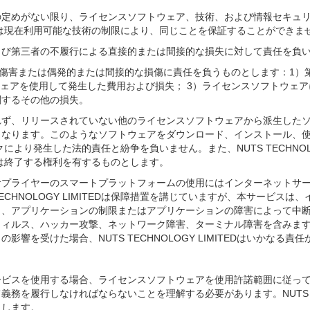
は、法律で別段の定めがない限り、ライセンスソフトウェア、技術、および情報
MITEDは現在利用可能な技術の制限により、同じことを保証することができま
、不可抗力および第三者の不履行による直接的または間接的な損失に対して責任を負
人身傷害または偶発的または間接的な損傷に責任を負うものとします：1
を使用して発生した費用および損失； 3）ライセンスソフトウェアに対する誤解
関するその他の損失。
って開発されず、リリースされていない他のライセンスソフトウェアから派生したソフト
となります。このようなソフトウェアをダウンロード、インストール、
のリスクにより発生した法的責任と紛争を負いません。また、NUTS TECHNO
は終了する権利を有するものとします。
および、会社のサプライヤーのスマートプラットフォームの使用にはインターネ
ECHNOLOGY LIMITEDは保障措置を講じていますが、本サービ
り、アプリケーションの制限またはアプリケーションの障害によって中
ウィルス、ハッカー攻撃、ネットワーク障害、ターミナル障害を含みま
響を受けた場合、NUTS TECHNOLOGY LIMITEDはいかなる
MITEDのサービスを使用する場合、ライセンスソフトウェアを使用許諾範囲
を履行しなければならないことを理解する必要があります。NUTS TEC
了します。