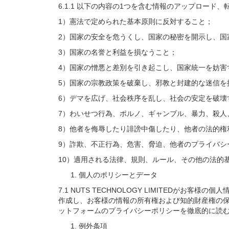
6.1.1 以下の内容の1つを含む情報のアップロード
1）憲法で定められた基本原則に反対すること；
2）国家の安全を危うくし、国家の秘密を開示し、国
3）国家の名誉と利益を損なうこと；
4）国家の憎悪と差別を引き起こし、国家統一を妨害
5）国家の宗教政策を破棄し、邪教と封建的な迷信を
6）デマを広げ、社会秩序を乱し、社会の安定を破壊
7）わいせつ行為、ポルノ、ギャンブル、暴力、殺人
8）他者を侮辱したり誹謗中傷したり、他者の法的権
9）詐欺、不正行為、危害、脅迫、他者のプライバシ
10）適用される法律、規則、ルール、その他の法的
個人のポリシーとデータ
7.1 NUTS TECHNOLOGY LIMITEDがお客様の
作成し、お客様の情報の所有権および知的財産権の保護、
ットフォームのプライバシーポリシーを徹底的に読
例外条項