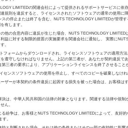
OLOGY LIMITEDの関連会社によって提供されるサポートサービスに依存しま
連規則を違反すると、ライセンスされたソフトウェアの通常の使用に障
イセンスの停止または終了を含む、NUTS TECHNOLOGY LIMITE
利を有します。
契約またはその他の合意内容に違反が生じた場合、NUTS TECHNOLOGY L
に対する制限的措置の実施要求を関連会社に通知し、 実際にNUTS TEC
ます。
ラットフォームからダウンロードされ、ライセンスソフトウェアの適用方
守しなければなりません。上記の第三者が、あなたが契約違反であることを確
MITEDは第三者の要求により、アプリケーションライセンスを終了させるこ
、ライセンスソフトウェアの使用を停止し、すべてのコピーを破棄しなけ
およびその他のユーザーが本契約の条件違反に起因する損失を被った場合は、お客
紛争解決は、中華人民共和国の法律の対象となります。関連する法律や規
ません。
る紛争は、お客様とNUTS TECHNOLOGY LIMITEDによって
れます。
効と判断された場合、それは他の条件またはその一部の有効性に影響を及ぼさず