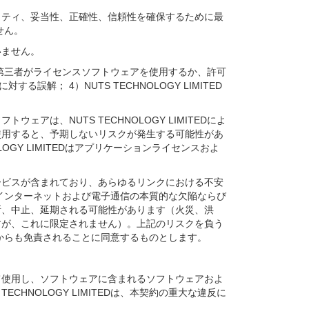
セキュリティ、妥当性、正確性、信頼性を確保するために最
せん。
いません。
）第三者がライセンスソフトウェアを使用するか、許可
； 4）NUTS TECHNOLOGY LIMITED
ウェアは、NUTS TECHNOLOGY LIMITEDによ
使用すると、予期しないリスクが発生する可能性があ
LOGY LIMITEDはアプリケーションライセンスおよ
ットサービスが含まれており、あらゆるリンクにおける不安
スは、インターネットおよび電子通信の本質的な欠陥ならび
断、中止、延期される可能性があります（火災、洪
すが、これに限定されません）。上記のリスクを負う
責任からも免責されることに同意するものとします。
に従って使用し、ソフトウェアに含まれるソフトウェアおよ
HNOLOGY LIMITEDは、本契約の重大な違反に