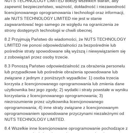
NUTS TECHNOLOGY LIMITED dołoży wszelkich starań, aby
zapewnić bezpieczeństwo, ważność, dokładność i niezawodność
licencjonowanego oprogramowania i technologii oraz informacji,
ale NUTS TECHNOLOGY LIMITED nie jest w stanie
zagwarantować tego samego ze względu na ograniczenia ze
strony dostępnych technologii w chwili obecnej.
8.2 Przyjmują Państwo do wiadomości, że NUTS TECHNOLOGY
LIMITED nie ponosi odpowiedzialności za bezpośrednie lub
pośrednie straty spowodowane siłą wyższą i niewywiązaniem się
z zobowiązań przez osoby trzecie.
8.3 Ponoszą Państwo odpowiedzialność za obrażenia personelu
lub przypadkowe lub pośrednie obrażenia spowodowane lub
związane z jednym z poniższych wypadków: 1) osoba trzecia
korzysta z licencjonowanego oprogramowania lub zmienia dane
użytkownika bez jego zgody; 2) wydatki i straty powstałe w wyniku
korzystania z licencjonowanego oprogramowania; 3)
niezrozumienie przez użytkownika licencjonowanego
oprogramowania; 4) inne straty związane z licencjonowanym
oprogramowaniem spowodowane przyczynami niezależnymi od
NUTS TECHNOLOGY LIMITED.
8.4 Wszelkie inne licencjonowane oprogramowanie pochodzące z