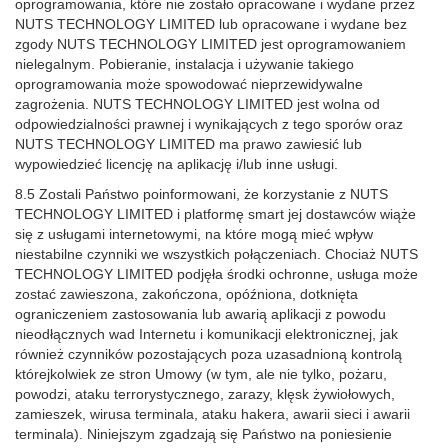
oprogramowania, które nie zostało opracowane i wydane przez
NUTS TECHNOLOGY LIMITED lub opracowane i wydane bez
zgody NUTS TECHNOLOGY LIMITED jest oprogramowaniem
nielegalnym. Pobieranie, instalacja i używanie takiego
oprogramowania może spowodować nieprzewidywalne
zagrożenia. NUTS TECHNOLOGY LIMITED jest wolna od
odpowiedzialności prawnej i wynikających z tego sporów oraz
NUTS TECHNOLOGY LIMITED ma prawo zawiesić lub
wypowiedzieć licencję na aplikację i/lub inne usługi.
8.5 Zostali Państwo poinformowani, że korzystanie z NUTS
TECHNOLOGY LIMITED i platformę smart jej dostawców wiąże
się z usługami internetowymi, na które mogą mieć wpływ
niestabilne czynniki we wszystkich połączeniach. Chociaż NUTS
TECHNOLOGY LIMITED podjęła środki ochronne, usługa może
zostać zawieszona, zakończona, opóźniona, dotknięta
ograniczeniem zastosowania lub awarią aplikacji z powodu
nieodłącznych wad Internetu i komunikacji elektronicznej, jak
również czynników pozostających poza uzasadnioną kontrolą
którejkolwiek ze stron Umowy (w tym, ale nie tylko, pożaru,
powodzi, ataku terrorystycznego, zarazy, klęsk żywiołowych,
zamieszek, wirusa terminala, ataku hakera, awarii sieci i awarii
terminala). Niniejszym zgadzają się Państwo na poniesienie