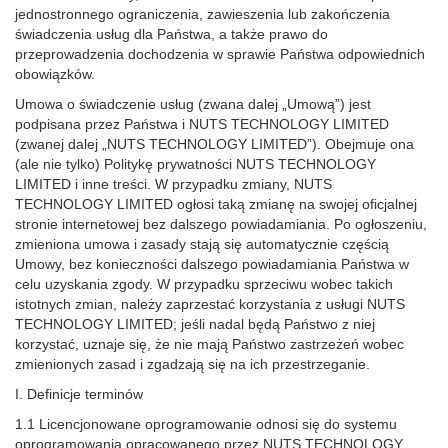
jednostronnego ograniczenia, zawieszenia lub zakończenia
świadczenia usług dla Państwa, a także prawo do
przeprowadzenia dochodzenia w sprawie Państwa odpowiednich
obowiązków.
Umowa o świadczenie usług (zwana dalej „Umową”) jest
podpisana przez Państwa i NUTS TECHNOLOGY LIMITED
(zwanej dalej „NUTS TECHNOLOGY LIMITED”). Obejmuje ona
(ale nie tylko) Politykę prywatności NUTS TECHNOLOGY
LIMITED i inne treści. W przypadku zmiany, NUTS
TECHNOLOGY LIMITED ogłosi taką zmianę na swojej oficjalnej
stronie internetowej bez dalszego powiadamiania. Po ogłoszeniu,
zmieniona umowa i zasady stają się automatycznie częścią
Umowy, bez konieczności dalszego powiadamiania Państwa w
celu uzyskania zgody. W przypadku sprzeciwu wobec takich
istotnych zmian, należy zaprzestać korzystania z usługi NUTS
TECHNOLOGY LIMITED; jeśli nadal będą Państwo z niej
korzystać, uznaje się, że nie mają Państwo zastrzeżeń wobec
zmienionych zasad i zgadzają się na ich przestrzeganie.
I. Definicje terminów
1.1 Licencjonowane oprogramowanie odnosi się do systemu
oprogramowania opracowanego przez NUTS TECHNOLOGY