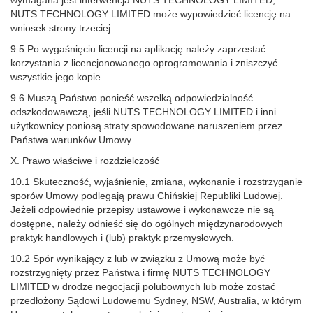
wymagana jest interwencja NUTS TECHNOLOGY LIMITED,
NUTS TECHNOLOGY LIMITED może wypowiedzieć licencję na
wniosek strony trzeciej.
9.5 Po wygaśnięciu licencji na aplikację należy zaprzestać
korzystania z licencjonowanego oprogramowania i zniszczyć
wszystkie jego kopie.
9.6 Muszą Państwo ponieść wszelką odpowiedzialność
odszkodowawczą, jeśli NUTS TECHNOLOGY LIMITED i inni
użytkownicy poniosą straty spowodowane naruszeniem przez
Państwa warunków Umowy.
X. Prawo właściwe i rozdzielczość
10.1 Skuteczność, wyjaśnienie, zmiana, wykonanie i rozstrzyganie
sporów Umowy podlegają prawu Chińskiej Republiki Ludowej.
Jeżeli odpowiednie przepisy ustawowe i wykonawcze nie są
dostępne, należy odnieść się do ogólnych międzynarodowych
praktyk handlowych i (lub) praktyk przemysłowych.
10.2 Spór wynikający z lub w związku z Umową może być
rozstrzygnięty przez Państwa i firmę NUTS TECHNOLOGY
LIMITED w drodze negocjacji polubownych lub może zostać
przedłożony Sądowi Ludowemu Sydney, NSW, Australia, w którym