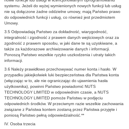
nowe funkcje lub usługi w licencjonowanym oprogramowaniu
systemu. Jeżeli do wyżej wymienionych nowych funkcji lub usług
nie są dołączone żadne oddzielne umowy, mają Państwo prawo
do odpowiednich funkcji i usług, co również jest przedmiotem
Umowy.
3.5 Odpowiadają Państwo za dokładność, wiarygodność,
integralność i zgodność z prawem danych wejściowych oraz za
zgodność z prawem sposobu, w jaki dane te są uzyskiwane, a
także za każdorazowe archiwizowanie danych i informacji.
Ponoszą Państwo wszelkie ryzyko uszkodzenia i utraty takich
informacji.
3.6 Należy prawidłowo przechowywać numer konta i hasło. W
przypadku jakiejkolwiek luki bezpieczeństwa dla Państwa konta
(włączając w to, ale nie ograniczając do ujawnienia hasła
użytkownika), powinni Państwo powiadomić NUTS
TECHNOLOGY LIMITED w odpowiednim czasie, a NUTS
TECHNOLOGY LIMITED pomoże Państwu w podjęciu
odpowiednich środków. W przeciwnym razie wszelkie zachowania
związane z Państwa kontem zostaną przez Państwa przyjęte i
poniosą Państwo pełną odpowiedzialność.**
IV. Osoba trzecia